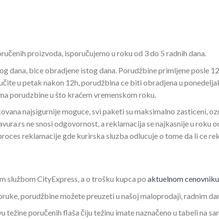
oručenih proizvoda, isporučujemo u roku od 3 do 5 radnih dana.
g dana, bice obradjene istog dana. Porudžbine primljene posle 12
čite u petak nakon 12h, porudžbina ce biti obradjena u ponedelja
ljima porudzbine u što kraćem vremenskom roku.
kovana najsigurnije moguce, svi paketi su maksimalno zasticeni, o
ura.rs ne snosi odgovornost, a reklamacija se najkasnije u roku od 
oces reklamacije gde kurirska sluzba odlucuje o tome da li ce rekla
m službom CityExpress, a o trošku kupca po
aktuelnom cenovniku
poruke, porudžbine možete preuzeti u našoj maloprodaji, radnim d
 težine poručenih flaša čiju težinu imate naznačeno u tabeli na sa