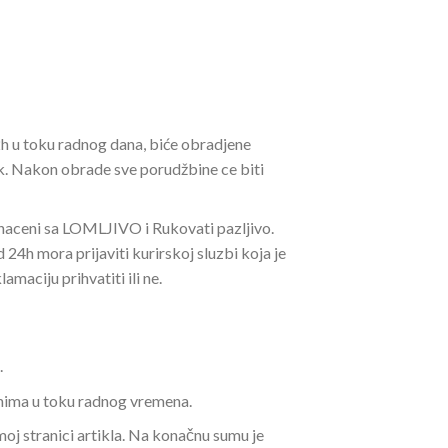
h u toku radnog dana, biće obradjene
k. Nakon obrade sve porudžbine ce biti
znaceni sa LOMLJIVO i Rukovati pazljivo.
24h mora prijaviti kurirskoj sluzbi koja je
maciju prihvatiti ili ne.
.
anima u toku radnog vremena.
moj stranici artikla. Na konačnu sumu je