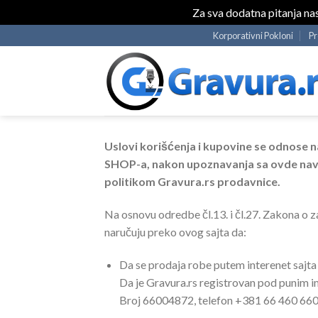
Za sva dodatna pitanja na
Skip
Korporativni Pokloni
P
to
content
Uslovi korišćenja i kupovine se odnose n
SHOP-a, nakon upoznavanja sa ovde naved
politikom Gravura.rs prodavnice.
Na osnovu odredbe čl.13. i čl.27. Zakona o z
naručuju preko ovog sajta da:
Da se prodaja robe putem interenet sajta
Da je Gravura.rs registrovan pod punim 
Broj 66004872, telefon +381 66 460 660 