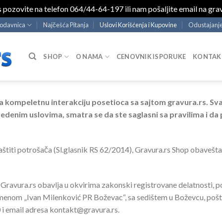
s pozovite na telefon 064/44-64-197 ili nam pošaljite email na g
rodavnica
Najčešća Pitanja
Uslovi Korišćenja i Kupovine
Odustajanje
SHOP
O NAMA
CENOVNIK ISPORUKE
KONTAK
a kompeletnu interakciju posetioca sa sajtom gravura.rs. Sva
enim uslovima, smatra se da ste saglasni sa pravilima i da p
aštiti potrošača (Sl.glasnik RS 62/2014), Gravura.rs Shop obavešt
 Gravura.rs obavlja u okvirima zakonski registrovane delatnosti, 
imenom „Ivan Milenković PR Boževac“, sa sedištem u Boževcu, poš
i email adresa kontakt@gravura.rs.