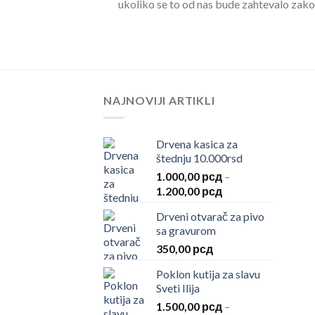
ukoliko se to od nas bude zahtevalo zak
NAJNOVIJI ARTIKLI
Drvena kasica za
štednju 10.000rsd
1.000,00
рсд
–
Raspon
1.200,00
рсд
cena:
Drveni otvarač za pivo
od
sa gravurom
1.000,00 рсд
350,00
рсд
do
1.200,00 рсд
Poklon kutija za slavu
Sveti Ilija
1.500,00
рсд
–