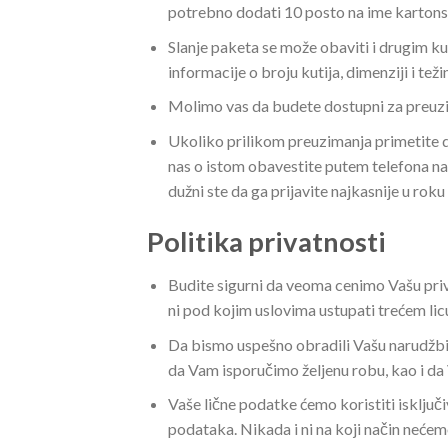
potrebno dodati 10 posto na ime kartonske
Slanje paketa se može obaviti i drugim ku
informacije o broju kutija, dimenziji i tež
Molimo vas da budete dostupni za preuzim
Ukoliko prilikom preuzimanja primetite da
nas o istom obavestite putem telefona na
dužni ste da ga prijavite najkasnije u rok
Politika privatnosti
Budite sigurni da veoma cenimo Vašu priv
ni pod kojim uslovima ustupati trećem li
Da bismo uspešno obradili Vašu narudžbin
da Vam isporučimo željenu robu, kao i d
Vaše lične podatke ćemo koristiti isključ
podataka. Nikada i ni na koji način neće