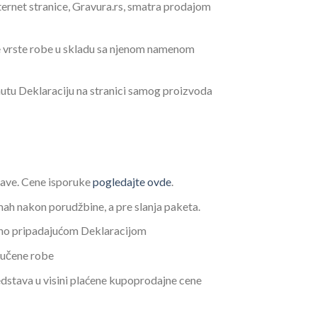
ternet stranice, Gravura.rs, smatra prodajom
te vrste robe u skladu sa njenom namenom
knutu Deklaraciju na stranici samog proizvoda
tave. Cene isporuke
pogledajte ovde
.
ah nakon porudžbine, a pre slanja paketa.
ano pripadajućom Deklaracijom
ručene robe
redstava u visini plaćene kupoprodajne cene