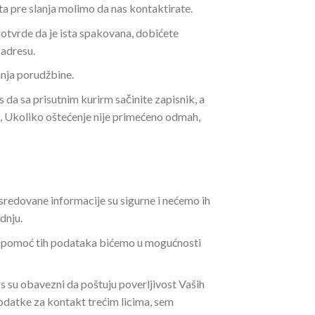
ta pre slanja molimo da nas kontaktirate.
potvrde da je ista spakovana, dobićete
 adresu.
anja porudžbine.
 da sa prisutnim kurirm sačinite zapisnik, a
, Ukoliko oštećenje nije primećeno odmah,
sredovane informacije su sigurne i nećemo ih
dnju.
Uz pomoć tih podataka bićemo u mogućnosti
rs su obavezni da poštuju poverljivost Vaših
odatke za kontakt trećim licima, sem