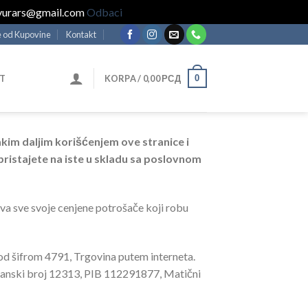
ravurars@gmail.com
Odbaci
 od Kupovine
Kontakt
0
T
KORPA /
0,00
РСД
kim daljim korišćenjem ove stranice i
ristajete na iste u skladu sa poslovnom
ava sve svoje cenjene potrošače koji robu
pod šifrom 4791, Trgovina putem interneta.
tanski broj 12313, PIB 112291877, Matični