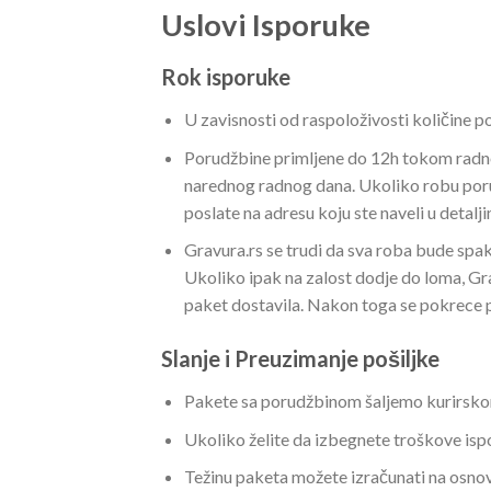
Uslovi Isporuke
Rok isporuke
U zavisnosti od raspoloživosti količine p
Porudžbine primljene do 12h tokom radno
narednog radnog dana. Ukoliko robu poru
poslate na adresu koju ste naveli u deta
Gravura.rs se trudi da sva roba bude spa
Ukoliko ipak na zalost dodje do loma, Grav
paket dostavila. Nakon toga se pokrece pr
Slanje i Preuzimanje pošiljke
Pakete sa porudžbinom šaljemo kurirsko
Ukoliko želite da izbegnete troškove is
Težinu paketa možete izračunati na osnovu