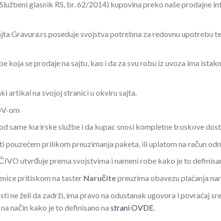
Službeni glasnik RS, br. 62/2014) kupovina preko naše prodajne in
sajta Gravura.rs poseduje svojstva potrebna za redovnu upotrebu 
be koja se prodaje na sajtu, kao i da za svu robu iz uvoza ima ista
 artikal na svojoj stranici u okviru sajta.
PDV-om
i od same kurirske službe i da kupac snosi kompletne troskove dos
i pouzećem prilikom preuzimanja paketa, ili uplatom na račun odm
IVO utvrđuje prema svojstvima i nameni robe kako je to definis
enice pritiskom na taster
Naručite
preuzima obavezu plaćanja na
sti ne želi da zadrži, ima pravo na odustanak ugovora i povraćaj s
na način kako je to definisano na
strani OVDE
.