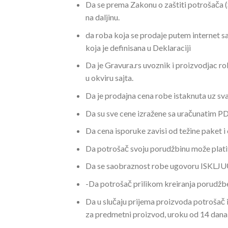
Da se prema Zakonu o zaštiti potrošača (
na daljinu.
da roba koja se prodaje putem internet 
koja je definisana u Deklaraciji
Da je Gravura.rs uvoznik i proizvodjac ro
u okviru sajta.
Da je prodajna cena robe istaknuta uz svaki
Da su sve cene izražene sa uračunatim 
Da cena isporuke zavisi od težine paket 
Da potrošač svoju porudžbinu može platit
Da se saobraznost robe ugovoru ISKLJUČ
-Da potrošač prilikom kreiranja porudžb
Da u slučaju prijema proizvoda potrošač i
za predmetni proizvod, uroku od 14 dana 