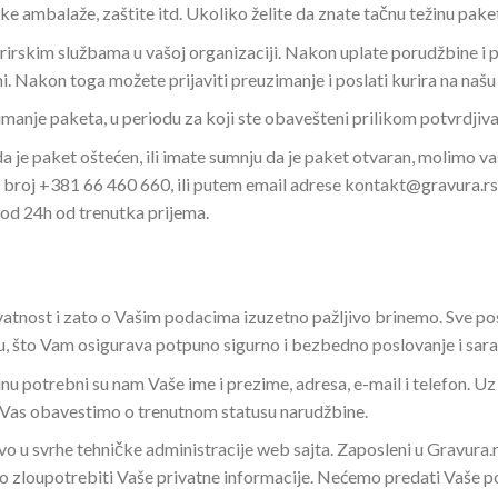
 ambalaže, zaštite itd. Ukoliko želite da znate tačnu težinu pake
rirskim službama u vašoj organizaciji. Nakon uplate porudžbine i 
ini. Nakon toga možete prijaviti preuzimanje i poslati kurira na našu
anje paketa, u periodu za koji ste obavešteni prilikom potvrdjiv
 je paket oštećen, ili imate sumnju da je paket otvaran, molimo vas
 broj +381 66 460 660, ili putem email adrese kontakt@gravura.rs
u od 24h od trenutka prijema.
atnost i zato o Vašim podacima izuzetno pažljivo brinemo. Sve po
cu, što Vam osigurava potpuno sigurno i bezbedno poslovanje i sara
u potrebni su nam Vaše ime i prezime, adresa, e-mail i telefon. 
a Vas obavestimo o trenutnom statusu narudžbine.
ivo u svrhe tehničke administracije web sajta. Zaposleni u Gravura.
mo zloupotrebiti Vaše privatne informacije. Nećemo predati Vaše p