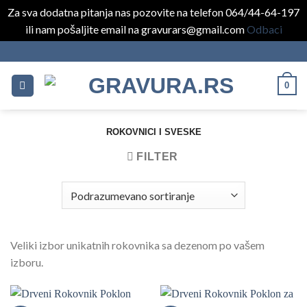
Za sva dodatna pitanja nas pozovite na telefon 064/44-64-197
ili nam pošaljite email na gravurars@gmail.com
Odbaci
Skip
to
content
0
ROKOVNICI I SVESKE
FILTER
Veliki izbor unikatnih rokovnika sa dezenom po vašem
izboru.