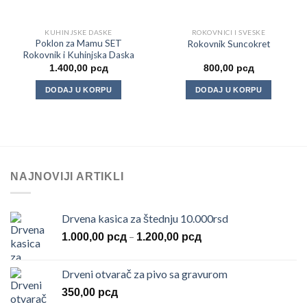
KUHINJSKE DASKE
ROKOVNICI I SVESKE
Poklon za Mamu SET
Rokovnik Suncokret
Rokovnik i Kuhinjska Daska
1.400,00
рсд
800,00
рсд
DODAJ U KORPU
DODAJ U KORPU
NAJNOVIJI ARTIKLI
Drvena kasica za štednju 10.000rsd
Raspon
–
1.000,00
рсд
1.200,00
рсд
cena:
od
Drveni otvarač za pivo sa gravurom
1.000,00 рсд
350,00
рсд
do