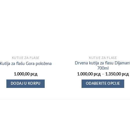
KUTIJE ZA FLAŠE
KUTIJE ZA FLAŠE
Drvena kutija za flasu Dijaman
Kutija za flašu Gora položena
700ml
1.000,00
рсд
1.000,00
рсд
–
1.350,00
рсд
DODAJ U KORPU
ODABERITE OPCIJE
Ovaj
proizvod
ima
više
varijanti.
Opcije