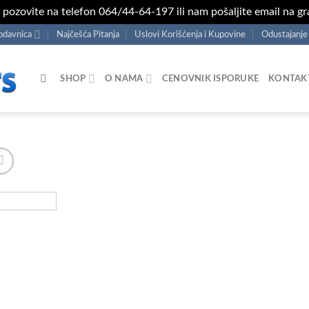
s pozovite na telefon 064/44-64-197 ili nam pošaljite email na 
odavnica
Najčešća Pitanja
Uslovi Korišćenja i Kupovine
Odustajanje
SHOP
O NAMA
CENOVNIK ISPORUKE
KONTAK