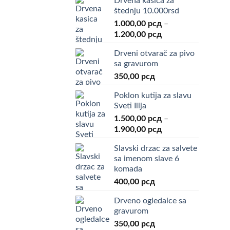
Drvena kasica za
štednju 10.000rsd
1.000,00
рсд
–
Raspon
1.200,00
рсд
cena:
Drveni otvarač za pivo
od
sa gravurom
1.000,00 рсд
350,00
рсд
do
1.200,00 рсд
Poklon kutija za slavu
Sveti Ilija
1.500,00
рсд
–
Raspon
1.900,00
рсд
cena:
Slavski drzac za salvete
od
sa imenom slave 6
1.500,00 рсд
komada
do
400,00
рсд
1.900,00 рсд
Drveno ogledalce sa
gravurom
350,00
рсд