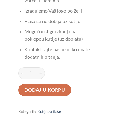
700ml i Flaminia
Izrađujemo Vaš logo po želji
Flaša se ne dobija uz kutiju
Mogućnost graviranja na
poklopcu kutije (uz doplatu)
Kontaktirajte nas ukoliko imate
dodatnih pitanja.
Velika Kutija Knjiga količina
DODAJ U KORPU
Kategorija:
Kutije za flaše