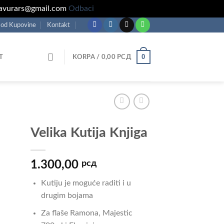
gravurars@gmail.com
Odbaci
 od Kupovine
Kontakt
0
T
KORPA /
0,00
РСД
Velika Kutija Knjiga
1.300,00
рсд
Kutiju je moguće raditi i u
drugim bojama
Za flaše Ramona, Majestic