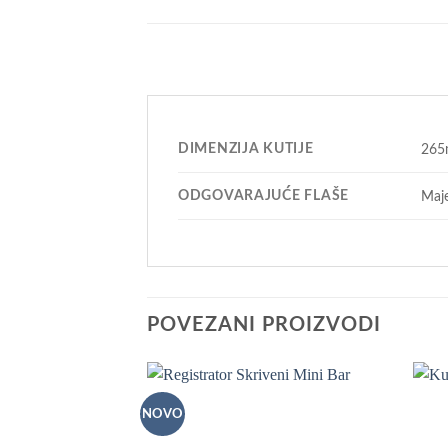
DIMENZIJA KUTIJE
265
ODGOVARAJUĆE FLAŠE
Maje
POVEZANI PROIZVODI
NOVO