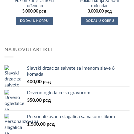
Poklon kutija za 50-ti
Poklon kutija za 60-ti
rođendan
rođendan
3.000,00
рсд
3.000,00
рсд
DODAJ U KORPU
DODAJ U KORPU
NAJNOVIJI ARTIKLI
Slavski drzac za salvete sa imenom slave 6
komada
400,00
рсд
Drveno ogledalce sa gravurom
350,00
рсд
Personalizovana slagalica sa vasom slikom
1.500,00
рсд