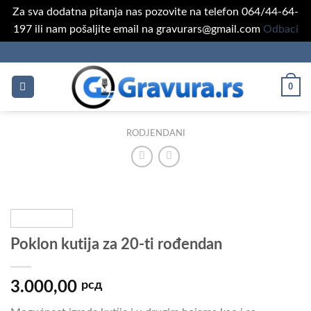
Za sva dodatna pitanja nas pozovite na telefon 064/44-64-
197 ili nam pošaljite email na gravurars@gmail.com
Odbaci
Skip
to
content
0
RODJENDANI
Poklon kutija za 20-ti rođendan
3.000,00
рсд