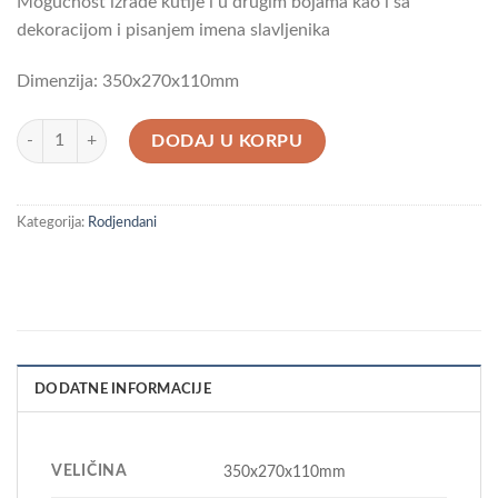
Mogućnost izrade kutije i u drugim bojama kao i sa
dekoracijom i pisanjem imena slavljenika
Dimenzija: 350x270x110mm
Poklon kutija za 20-ti rođendan količina
DODAJ U KORPU
Kategorija:
Rodjendani
DODATNE INFORMACIJE
VELIČINA
350x270x110mm