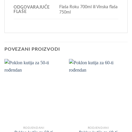
Flaša Roku 700ml ili Vinska flaša
ODGOVARAJUĆE
FLAŠE
750ml
POVEZANI PROIZVODI
RODJENDANI
RODJENDANI