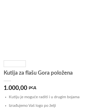
Kutija za flašu Gora položena
1.000,00
рсд
Kutiju je moguće raditi i u drugim bojama
Izrađujemo Vaš logo po želji