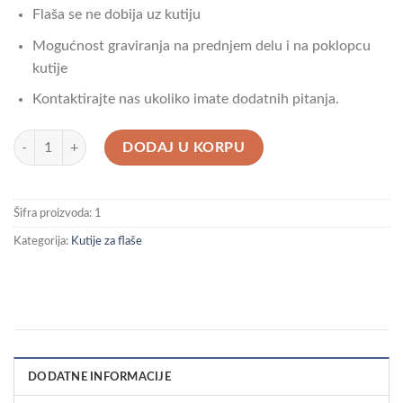
Flaša se ne dobija uz kutiju
Mogućnost graviranja na prednjem delu i na poklopcu
kutije
Kontaktirajte nas ukoliko imate dodatnih pitanja.
Kutija za flašu Gora položena količina
DODAJ U KORPU
Šifra proizvoda:
1
Kategorija:
Kutije za flaše
DODATNE INFORMACIJE