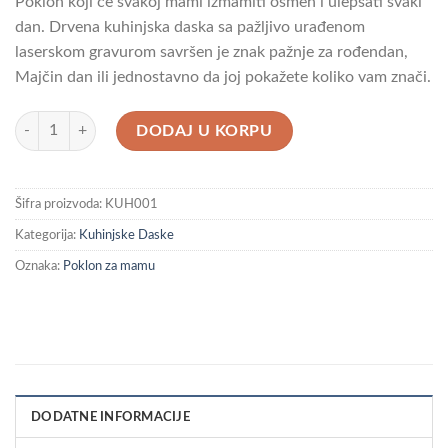
Poklon koji će svakoj mami izmamiti osmeh i ulepšati svaki
dan. Drvena kuhinjska daska sa pažljivo urađenom
laserskom gravurom savršen je znak pažnje za rođendan,
Majčin dan ili jednostavno da joj pokažete koliko vam znači.
Drvena Kuhinjska Daska Poklon za Mamu količina
DODAJ U KORPU
Šifra proizvoda:
KUH001
Kategorija:
Kuhinjske Daske
Oznaka:
Poklon za mamu
DODATNE INFORMACIJE