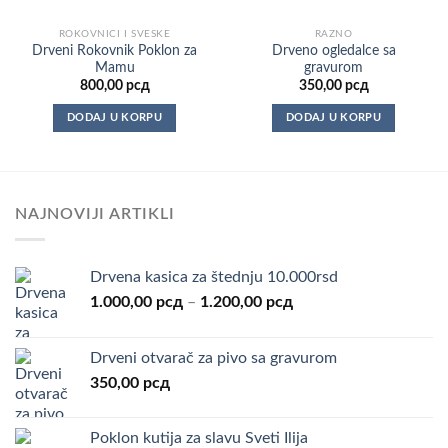
ROKOVNICI I SVESKE
RAZNO
Drveni Rokovnik Poklon za
Drveno ogledalce sa
Mamu
gravurom
800,00
рсд
350,00
рсд
DODAJ U KORPU
DODAJ U KORPU
NAJNOVIJI ARTIKLI
Drvena kasica za štednju 10.000rsd
Raspon
1.000,00
рсд
–
1.200,00
рсд
cena:
od
Drveni otvarač za pivo sa gravurom
1.000,00 рсд
350,00
рсд
do
1.200,00 рсд
Poklon kutija za slavu Sveti Ilija