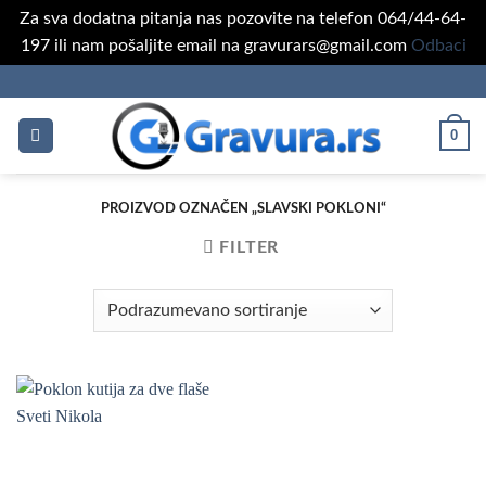
Za sva dodatna pitanja nas pozovite na telefon 064/44-64-
197 ili nam pošaljite email na gravurars@gmail.com
Odbaci
Skip
to
content
0
PROIZVOD OZNAČEN „SLAVSKI POKLONI“
FILTER